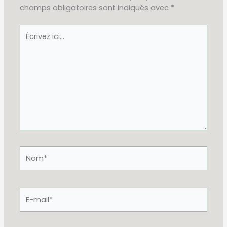
champs obligatoires sont indiqués avec
*
Écrivez
ici…
Nom*
E-
mail*